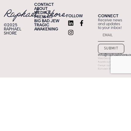
CONTACT
ABOUT
MEDIA &
FOLLOW
CONNECT
PRESS KIT
Receive news
BIG BAD JEW
and updates
©2025
TRAGIC
to your inbox!
RAPHAEL
AWAKENING
SHORE
SUBMIT
info@raphaelshore.
Web Dev by Shira
Applebaum
Design by Avigail
Bornstein Weiss